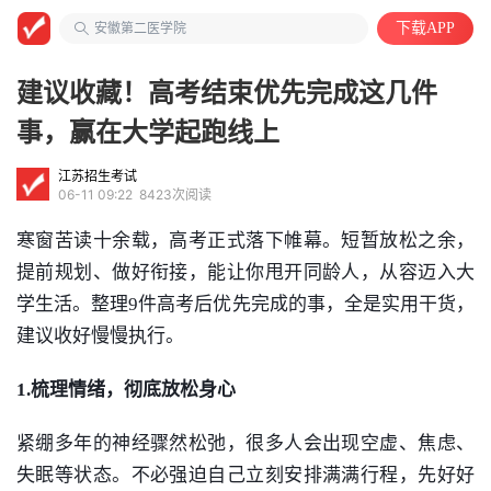
大学教授
安徽第二医学院
下载APP
中国语言文学类
建议收藏！高考结束优先完成这几件
事，赢在大学起跑线上
江苏招生考试
06-11 09:22
8423次阅读
寒窗苦读十余载，高考正式落下帷幕。短暂放松之余，
提前规划、做好衔接，能让你甩开同龄人，从容迈入大
学生活。整理9件高考后优先完成的事，全是实用干货，
建议收好慢慢执行。
1.梳理情绪，彻底放松身心
紧绷多年的神经骤然松弛，很多人会出现空虚、焦虑、
失眠等状态。不必强迫自己立刻安排满满行程，先好好