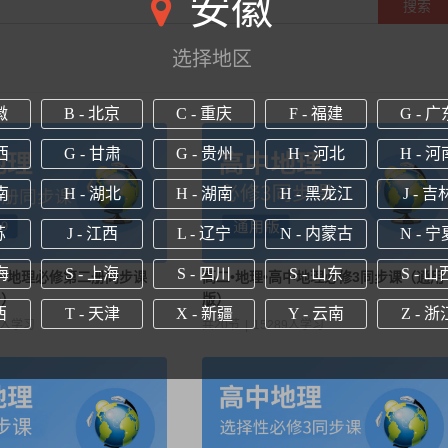
安徽
搜索
选择地区
徽
B - 北京
C - 重庆
F - 福建
G - 广
西
G - 甘肃
G - 贵州
H - 河北
H - 河
南
H - 湖北
H - 湖南
H - 黑龙江
J - 吉
苏
J - 江西
L - 辽宁
N - 内蒙古
N - 宁
海
S - 上海
S - 四川
S - 山东
S - 山
高一地理必修第二册同步课
高二•地理•高中地理必修3同步课（通用
9）
版）
西
T - 天津
X - 新疆
Y - 云南
Z - 浙
4人学习
共20节
|
15289人学习