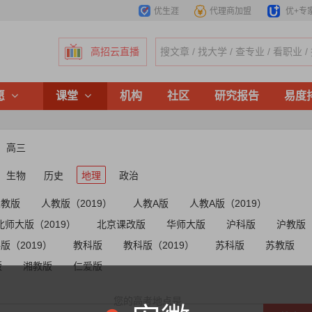
优生涯
代理商加盟
优+专
高招云直播
愿
课堂
机构
社区
研究报告
易度
高三
生物
历史
地理
政治
人教版
人教版（2019）
人教A版
人教A版（2019）
北师大版（2019）
北京课改版
华师大版
沪科版
沪教版
版（2019）
教科版
教科版（2019）
苏科版
苏教版
版
湘教版
仁爱版
您的高考地点是