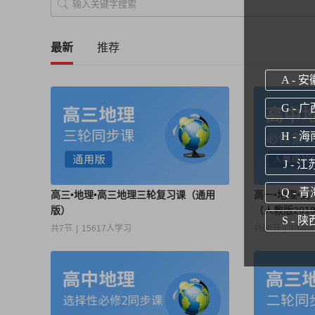
最新
推荐
A - 安
G - 广
H - 海
J - 江
Q - 青
高三•地理•高三地理三轮复习课（通用
高一•地理•
版）
（人教版201
S - 陕
共7节
|
15617人学习
共60节
|
1340