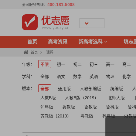
400-181-5008
全国服务热线：
首页
高考资讯
新高考选科
填志
首页
课程
年级：
不限
初一
初二
初三
高一
高二
学科：
全部
语文
数学
英语
物理
化学
版本：
全部
通用版
人教部编版
统编版
人教B版
人教B版（2019）
北师大版
沪粤版
冀教版
鲁教版
鲁科版
鲁科
苏教版（2019）
粤教版
科粤版
浙教