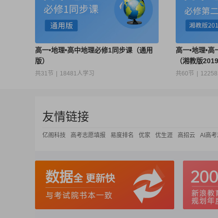
高一•地理•高中地理必修1同步课（通用
高一•地理•
版）
（湘教版201
共31节
|
18481人学习
共60节
|
1225
友情链接
亿阁科技
高考志愿填报
易度排名
优家
优生涯
高招云
AI高