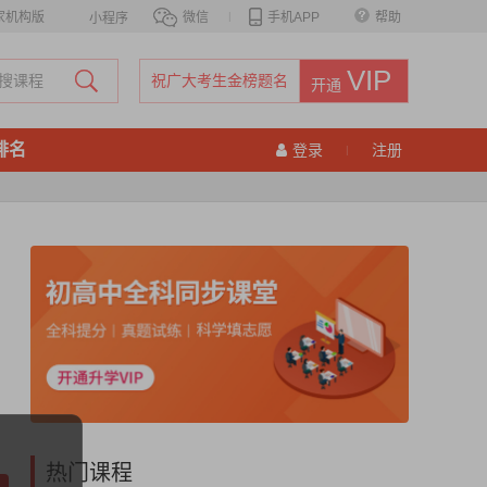
家机构版
微信
|
手机APP
帮助
小程序
VIP
祝广大考生金榜题名
开通
排名
登录
注册
|
热门课程