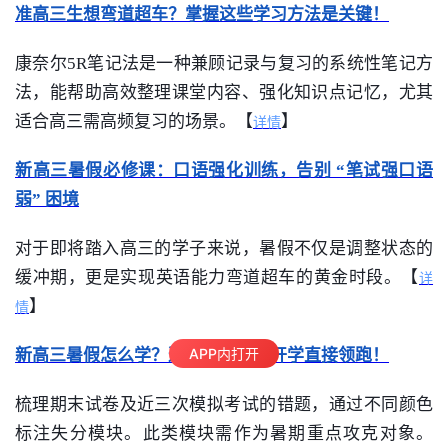
准高三生想弯道超车？掌握这些学习方法是关键！
康奈尔5R笔记法是一种兼顾记录与复习的系统性笔记方
法，能帮助高效整理课堂内容、强化知识点记忆，尤其
适合高三需高频复习的场景。【
】
详情
新高三暑假必修课：口语强化训练，告别 “笔试强口语
弱” 困境
对于即将踏入高三的学子来说，暑假不仅是调整状态的
缓冲期，更是实现
英语
能力弯道超车的黄金时段。【
详
】
情
APP内打开
新高三暑假怎么学？避开这些坑，开学直接领跑！​
梳理期末试卷及近三次模拟考试的错题，通过不同颜色
标注失分模块。此类模块需作为暑期重点攻克对象。