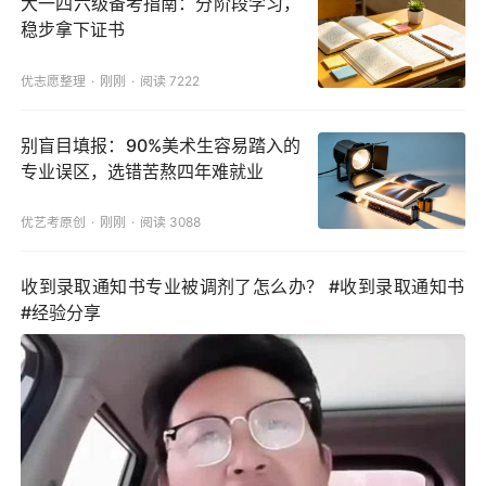
大一四六级备考指南：分阶段学习，
稳步拿下证书
优志愿整理
刚刚
阅读 7222
别盲目填报：90%美术生容易踏入的
专业误区，选错苦熬四年难就业
优艺考原创
刚刚
阅读 3088
收到录取通知书专业被调剂了怎么办？ #收到录取通知书
#经验分享