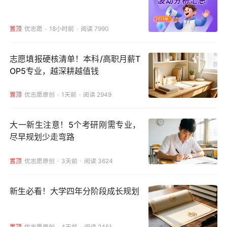
置顶
优志愿
18小时前
阅读 7990
志愿填报硬核清单！本科/高职月薪T
OP5专业，越深耕越值钱
置顶
优志愿原创
1天前
阅读 2949
大一新生注意！5个考研刚需专业，
尽早规划少走弯路
置顶
优志愿原创
3天前
阅读 3624
新生必看！大学四年分阶段成长规划
置顶
优志愿原创
4天前
阅读 2451