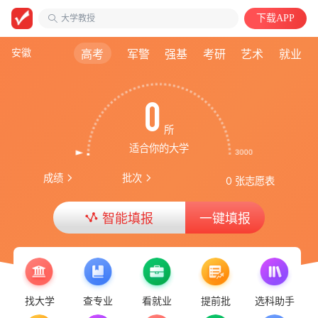
大学教授
下载APP
安徽医科大学
自动化类
安徽
高考
军警
强基
考研
艺术
就业
0
所
适合你的大学
成绩
批次
0 张志愿表
智能填报
一键填报
找大学
查专业
看就业
提前批
选科助手