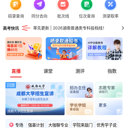
率先更新 | 2026重庆普通类专科投档线！
招录查询
同分去向
批次线
位次查询
测录取率
高考版关闭 | 非高三用户可正常进行智能填报！
率先更新 | 2026湖南普通类专科投档线！
高考快讯
率先更新 | 2026新疆普通类本二批投档线！
率先更新 | 2026广东普通类专科投档线！
直播
课堂
测评
指数
回放
成都大学招生宣讲
专场
强基计划
大咖聊专业
学院来敲门
优秀学子说