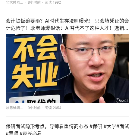
北大帅老师讲保研
8小时前
阅读 1992
会计铁饭碗要砸？AI时代生存法则曝光！ 只会填凭证的会
计危险了！耿老师爆狠话：AI替代不了这种人才！选错专
业直接失业，3分钟看懂会计/财管/审计区别#AI时代职业
规划 #会计专业选择 #财务人转型 #高考志愿
02:08
耿忠诚讲升学
9小时前
阅读 2054
保研面试隐形考点，导师看重情商心态 #保研 #大学#面试
#导师 #家长必看