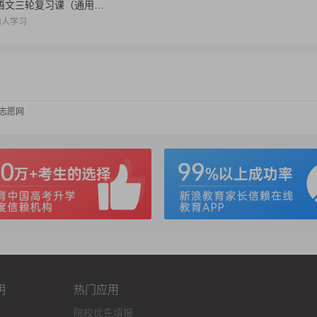
初三•语文•初三语文三轮复习课（通用版）
53人学习
考志愿网
明
热门应用
院校优先填报