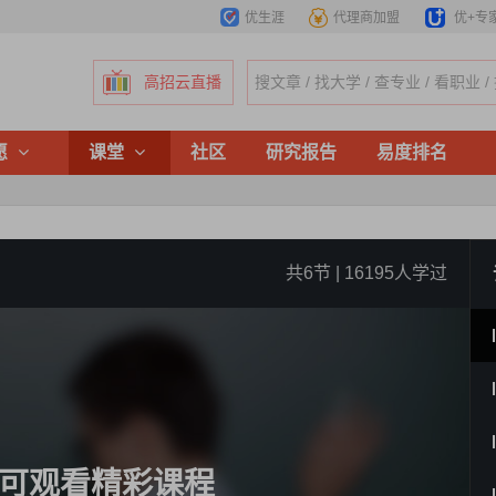
优生涯
代理商加盟
优+专
高招云直播
愿
课堂
社区
研究报告
易度排名
共6节 | 16195人学过
可观看精彩课程