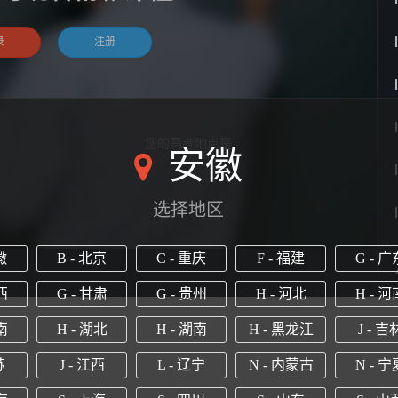
录
注册
您的高考地点是
安徽
选择地区
徽
B - 北京
C - 重庆
F - 福建
G - 广
西
G - 甘肃
G - 贵州
H - 河北
H - 河
南
H - 湖北
H - 湖南
H - 黑龙江
J - 吉
苏
J - 江西
L - 辽宁
N - 内蒙古
N - 宁