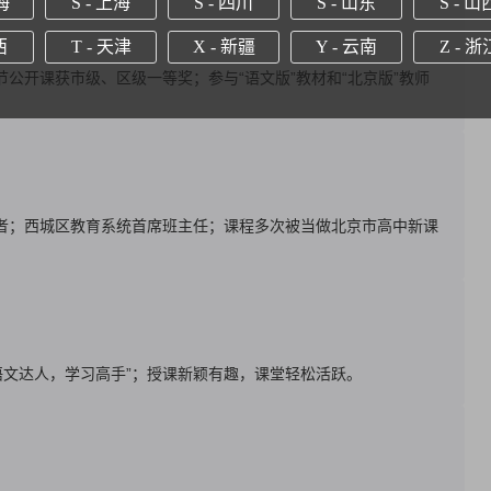
海
S - 上海
S - 四川
S - 山东
S - 山
西
T - 天津
X - 新疆
Y - 云南
Z - 浙
节公开课获市级、区级一等奖；参与“语文版”教材和“北京版”教师
得者；西城区教育系统首席班主任；课程多次被当做北京市高中新课
语文达人，学习高手”；授课新颖有趣，课堂轻松活跃。