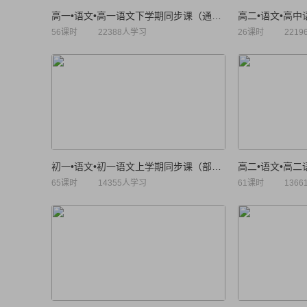
高一•语文•高一语文下学期同步课（通用版）
56课时
22388人学习
26课时
221
初一•语文•初一语文上学期同步课（部编人教版）
65课时
14355人学习
61课时
136