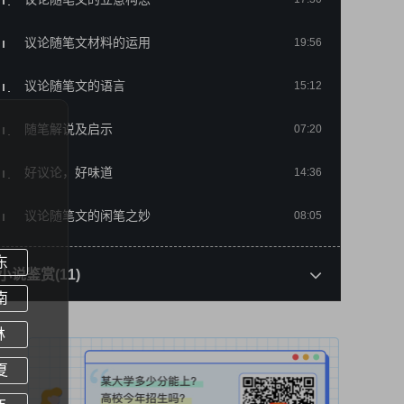
议论随笔文材料的运用
19:56
议论随笔文的语言
15:12
随笔解说及启示
07:20
好议论，好味道
14:36
议论随笔文的闲笔之妙
08:05
东
小说鉴赏(11)
南
如何准确把握小说主旨一
16:38
林
如何准确把握小说主旨二
11:46
夏