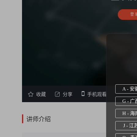
登 
A - 安

收藏

分享
手机观看
G - 广
H - 海
讲师介绍
J - 江