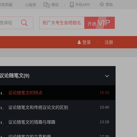
家机构版
微信
|
手机APP
帮助
小程序
VIP
祝广大考生金榜题名
开通
登录
注册
|
议论随笔文(9)
议论随笔文的特点
15:16
议论随笔文和传统议论文的区别
10:40
议论随笔文的情趣与理趣
13:28
议论随笔文的立意构思
17:30