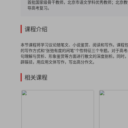
首批国家级骨干教师，北京市语文学科优秀教师；北京教
导高考复习。
课程介绍
本节课程将学习议论随笔文、小说鉴赏、阅读和写作。课程包含
的写作方式和“张弛有度的闲笔”个性特征三个专题。对于高
句理解与赏析、形象鉴赏等方面进行散文的深度剖析。同时
辟蹊径，用应用文体写作，写出高分作文。
相关课程