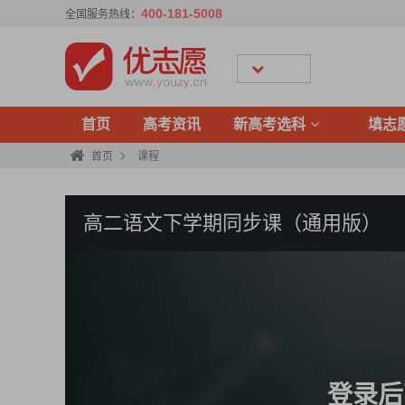
400-181-5008
全国服务热线：
首页
高考资讯
新高考选科
填志
首页
课程
高二语文下学期同步课（通用版）
登录后