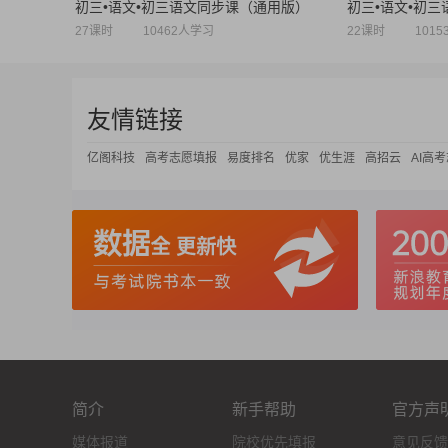
初三•语文•初三语文同步课（通用版）
27课时
10462人学习
22课时
101
友情链接
亿阁科技
高考志愿填报
易度排名
优家
优生涯
高招云
AI高
简介
新手帮助
官方声
媒体报道
院校优先填报
意见反馈