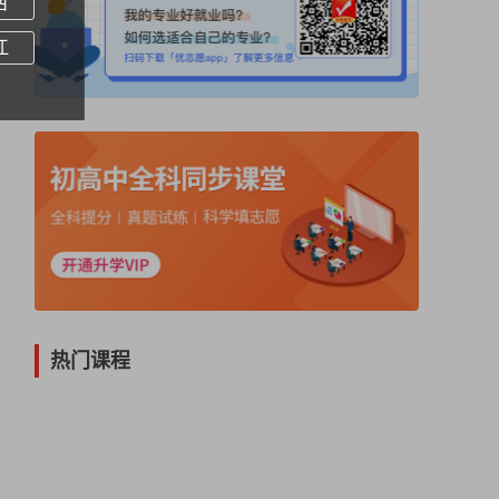
西
如何准确把握小说主旨三
09:35
江
小说鉴赏——人物鉴赏
19:57
小说鉴赏——人物与情节
17:39
小说鉴赏之环境描写
04:35
小说鉴赏之语言艺术
12:27
小说鉴赏之人物对话
15:17
小说和叙事散文的区别
09:00
热门课程
《守财奴》人物形象分析
18:31
小说的特点
10:56