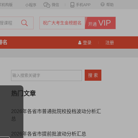
家机构版
微信
|
手机APP
帮助
小程序
VIP
祝广大考生金榜题名
开通
排名
登录
注册
|
热门文章
2026年各省市普通批院校投档波动分析汇
总
2026年各省市提前批波动分析汇总