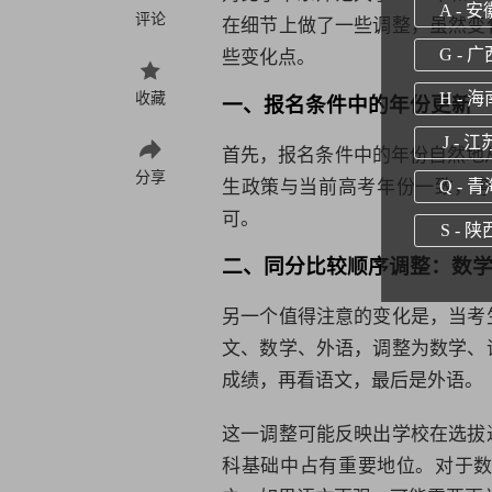
A - 安
评论
在细节上做了一些调整，虽然变
些变化点。
G - 广
收藏
一、报名条件中的年份更新
H - 海
J - 江
首先，报名条件中的年份自然地从
分享
生政策与当前高考年份一致，考
Q - 青
可。
S - 陕
二、同分比较顺序调整：数
另一个值得注意的变化是，当考
文、数学、外语，调整为数学、
成绩，再看语文，最后是外语。
这一调整可能反映出学校在选拔
科基础中占有重要地位。对于