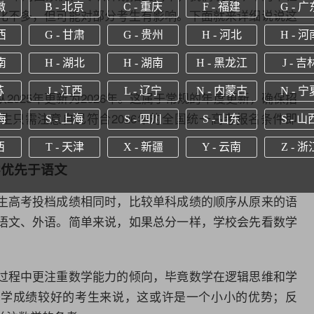
徽
B - 北京
C - 重庆
F - 福建
G - 广
化不多，但可能对部分考生有影响。下面就来详细说说这
西
G - 甘肃
G - 贵州
H - 河北
H - 河
南
H - 湖北
H - 湖南
H - 黑龙江
J - 吉
苏
J - 江西
L - 辽宁
N - 内蒙古
N - 宁
2025年更新为2026年。这属于常规的年度更新，确保招
生只需注意自己符合2026年的全国统一高考报名条件即
海
S - 上海
S - 四川
S - 山东
S - 山
西
T - 天津
X - 新疆
Y - 云南
Z - 浙
学优先于语文
生高考投档成绩相同时，比较单科成绩的顺序从原来的语
语文、外语。简单来说，如果总分一样，学校会先看数学
过程中更注重数学能力的倾向，毕竟数学在逻辑思维和学
数学成绩较好的考生来说，这或许是一个小小的优势；反