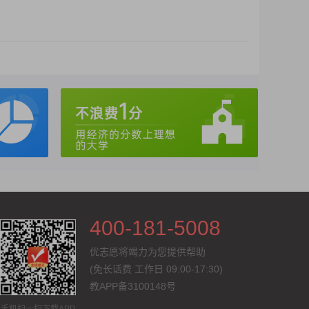
400-181-5008
优志愿将竭力为您提供帮助
(免长话费
工作日 09:00-17:30
)
教APP备3100148号