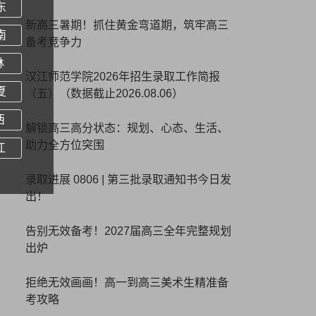
东
新高三暑期！抓住黄金弯道期，筑牢高三
南
备考竞争力
林
汉江师范学院2026年招生录取工作简报
夏
（五）（数据截止2026.08.06）
西
解锁高三高分状态：规划、心态、生活、
助力全方位突围
江
录取进展 0806 | 第三批录取通知书今日发
出！
告别无效备考！2027届高三全年完整规划
出炉
拒绝无效画画！高一到高三美术生精准备
考攻略