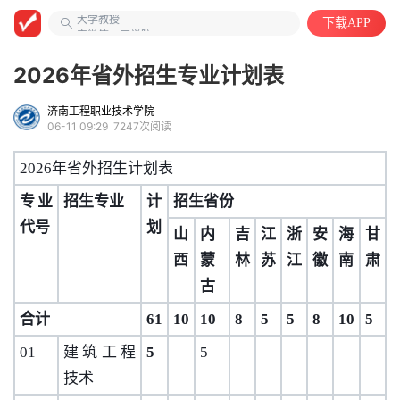
大学教授
下载APP
安徽第二医学院
中国语言文学类
2026年省外招生专业计划表
济南工程职业技术学院
06-11 09:29
7247次阅读
2026年省外招生计划表
专业
招生专业
计
招生省份
代号
划
山
内
吉
江
浙
安
海
甘
西
蒙
林
苏
江
徽
南
肃
古
合计
61
10
10
8
5
5
8
10
5
01
建筑工程
5
5
技术