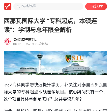
农/林/牧/渔
下载APP
安徽第二医学院
自动化类
西那瓦国际大学 “专科起点，本硕连
读”：学制与总年限全解析
贵州黔南经济学院
06-01 09:52
9352次阅读
不少专科同学想快速提升学历，都关注到泰国西那瓦国
际大学的专科起点本硕连读项目。核心疑问只有一个：
这个项目具体学制是怎样？总共要读几年？