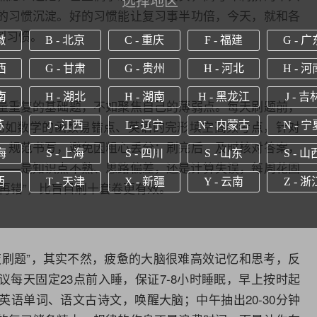
选择地区
的习惯沉淀。好的习惯能让复习事半功倍，今天，就和各
刺习惯。
徽
B - 北京
C - 重庆
F - 福建
G - 广
西
G - 甘肃
G - 贵州
H - 河北
H - 河
南
H - 湖北
H - 湖南
H - 黑龙江
J - 吉
量重复的基础题，不如聚焦自己的薄弱点。每天刷题前，
比如数学的函数易错点、
英语
的完形填空高频考点，针对
苏
J - 江西
L - 辽宁
N - 内蒙古
N - 宁
、规范书写，避免因粗心丢分；刷完后，及时核对答案，
海
S - 上海
S - 四川
S - 山东
S - 山
——是知识点不熟、思路偏差，还是计算失误，每周花固
西
T - 天津
X - 新疆
Y - 云南
Z - 浙
再错”，比盲目刷十套卷更有效。
夜刷题”，其实不然，疲惫的大脑很难高效记忆和思考，反
每天固定23点前入睡，保证7-8小时睡眠，早上按时起
英语
单词、语文古诗文，唤醒大脑；中午抽出20-30分钟