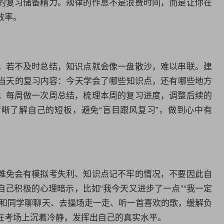
的复习储备精力。规律的作息不是浪费时间，而是让你在
效率。
，若不及时总结，知识点就会像一盘散沙，难以串联。建
盘当天的复习内容：今天学会了哪些知识点，还有哪些地方
；每周做一次周总结，梳理本周的复习进度，调整后续的
晰了解自己的短板，避免“盲目跟风复习”，做到心中有
难免会有模拟考失利、知识点记不牢的情况，不要因此自
己积极的心理暗示，比如“我今天又进步了一点”“我一定
，和同学聊聊天、去操场走一走、听一首喜欢的歌，缓解负
在考场上沉着冷静，发挥出自己的真实水平。