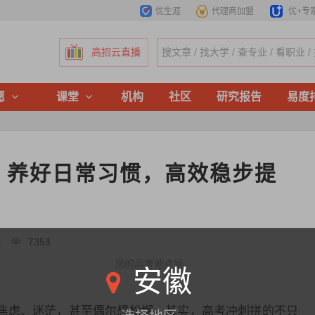
优生涯
代理商加盟
优+专
高招云直播
愿
课堂
机构
社区
研究报告
易度
，养好日常习惯，高效稳步提
理
7353
您的高考地点是
安徽
焦虑、迷茫，甚至偶尔想松懈。其实，高考冲刺拼的不只