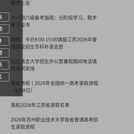
稳步上涨
东
大一四六级备考指南：分阶段学习，稳步
拿下证书
南
提醒：今日9:00-15:00填报江苏2026年普
林
通高校招生专科补录志愿
夏
北京语言大学招生办公室暑假期间电话值
西
班时间安排
江
录取进程丨2026年全国统一高考录取进程
（8月8日）
我校2026年江苏省录取名单
2026年苏州职业技术大学各省普通高考招
生录取进程