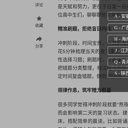
评论
是天赋和努力，更在于日复一日
位高中生们，聊聊那些实用的冲
A - 安
收藏
精准刷题，拒绝盲目内耗
G - 广
H - 海
冲刺阶段，时间宝贵，与其刷海
分享
花5分钟梳理当天的复习重点，
J - 江
性选择习题；刷题时，认真读题
Q - 青
把错题分类整理，标注错误原因
S - 陕
定时间复盘错题，做到“同类题不
规律作息，筑牢精力根基
很多同学觉得冲刺阶段就要“熬
而会影响第二天的复习状态。建议
床，搭配简单的晨读，比如背诵