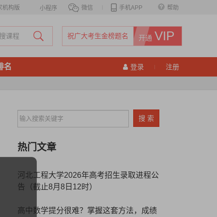
家机构版
微信
|
手机APP
帮助
小程序
VIP
祝广大考生金榜题名
开通
排名
登录
注册
|
热门文章
河北工程大学2026年高考招生录取进程公
告（截止8月8日12时）
高中数学提分很难？掌握这套方法，成绩