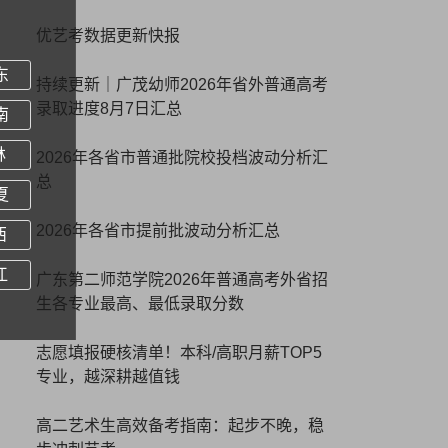
优艺考数据更新快报
东
持续更新｜广茂幼师2026年省外普通高考
录取进度8月7日汇总
南
林
2026年各省市普通批院校投档波动分析汇
总
夏
2026年各省市提前批波动分析汇总
西
江
广东第二师范学院2026年普通高考外省招
生各专业最高、最低录取分数
志愿填报硬核清单！本科/高职月薪TOP5
专业，越深耕越值钱
高二艺术生高效备考指南：起步不晚，稳