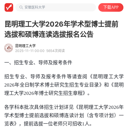
大学教授
安徽医科大学
下载APP
自动化类
昆明理工大学2026年学术型博士提前
选拔和硕博连读选拔报名公告
昆明理工大学
2025-11-11 00:00
5654次阅读
一、招生专业
、
导师及报考条件
招生专业、导师及报考条件等请查阅《
昆明理工大学
202
6
年全日制学术博士研究生
招生
专业目录》和《
昆明
理工大学
202
6
年博士
研究生
招生
章程
》。
各学科本批次具体招生计划详见《
昆明理工大学
2026
年
学术型博士提前选拔和硕博连读计划（含专项计划）一
览表》，提前选拔一位老师只可招收
1
人。