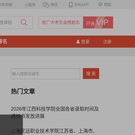
家机构版
微信
|
手机APP
帮助
小程序
VIP
祝广大考生金榜题名
开通
排名
登录
注册
|
热门文章
2026年江西科技学院全国各省录取时间及
通知书发放进展
上海民远职业技术学院江苏省、上海市、