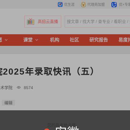
优生涯
代理商加盟
优+专
高招云直播
愿
课堂
机构
社区
研究报告
易度
2025年录取快讯（五）
技术学院
8574
编辑
您的高考地点是