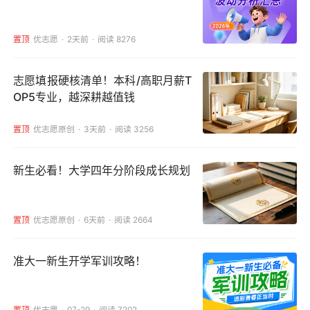
置顶
优志愿
2天前
阅读 8276
志愿填报硬核清单！本科/高职月薪T
OP5专业，越深耕越值钱
置顶
优志愿原创
3天前
阅读 3256
新生必看！大学四年分阶段成长规划
置顶
优志愿原创
6天前
阅读 2664
准大一新生开学军训攻略！
置顶
优志愿
07-29
阅读 7202