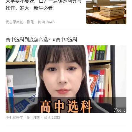
大学要不要迁户口？一篇讲透利弊与
操作，准大一新生必看！
优志愿原创
刚刚
阅读 7446
高中选科到底怎么选？#高中#选科
02:12
小七聊升学
5小时前
阅读 2383