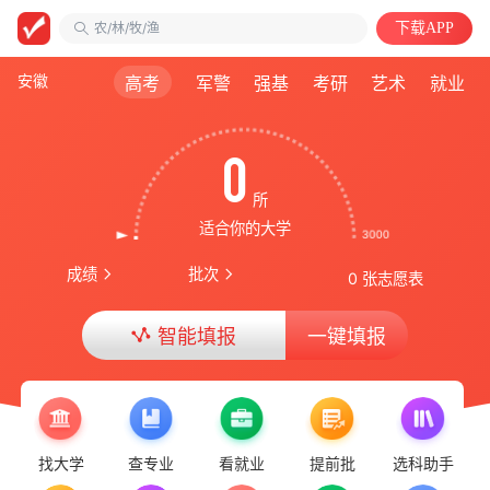
农/林/牧/渔
下载APP
安徽第二医学院
自动化类
安徽
高考
军警
强基
考研
艺术
就业
0
所
适合你的大学
成绩
批次
0 张志愿表
智能填报
一键填报
找大学
查专业
看就业
提前批
选科助手