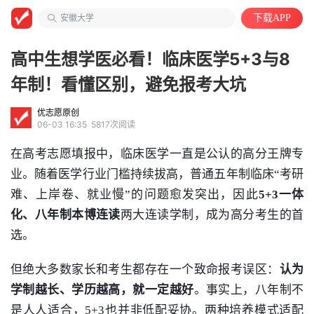
工程/机械/能源
安徽大学
下载APP
财务会计类
高中生想学医必看！临床医学5+3与8
年制！看懂区别，避免报考大坑
优志愿原创
06-03 16:35
5817次阅读
在高考志愿填报中，
临床医学
一直是公认的高分王牌专
业。随着医学行业门槛持续拔高，普通五年制临床“考研
难、上岸卷、就业慢”的问题愈发突出，因此
5+3一体
化、八年制本博连读
两大连读学制，成为高分考生的首
选。
但绝大多数家长和考生都存在一个致命报考误区：
认为
学制越长、学历越高，就一定越好
。事实上，八年制不
是人人适合，5+3也并非低配妥协。两种培养模式适配