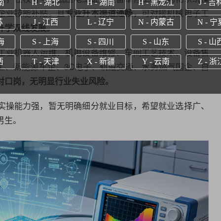
南
H - 湖北
H - 湖南
H - 黑龙江
J - 吉
企业技能补贴。且
可对接
机械电子工
专业升本渠道通畅，
苏
J - 江西
L - 辽宁
N - 内蒙古
N - 宁
升学双线发展。
海
S - 上海
S - 四川
S - 山东
S - 山
工业机器人运维、机电设备维修、车间工艺技术、设备售
西
T - 天津
X - 新疆
Y - 云南
Z - 浙
工、新能源车企、3C电子、轨道交通、水务燃气国企、
自
对口岗，无明显行业失业风险。
实操能力强，暂无明确细分就业目标，希望就业选择广、
男生。