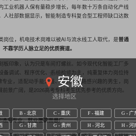
内工业机器人保有量稳步增长，每年数十万条
自动化
产线
。人社部
数据
显示，智能制造专科复合型工程师缺口达数
类岗位，机电技术岗难以被AI与流水线工人取代，是
普通
、不靠学历人脉立足的优质赛道。
刻板印象，认为只是车间打螺丝。如今现代化智能工厂多
设备调试、程序优化、系统检修为主，纯重复体力岗位持
您的高考地点是
安徽
牌专业，适配动手能力强、对机械电路感兴趣的男生，岗
前景广阔，是2026高考专科考生优先参考的优质方向。
选择地区
徽
B - 北京
C - 重庆
F - 福建
G - 广
能通用专业，就业覆盖面最广
西
G - 甘肃
G - 贵州
H - 河北
H - 河
晰，在校可考取低压电工证、设备维修工、
自动化
系统操