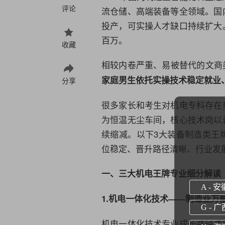
评论
流
仓储、高端装备等全领域。国
投产，可实操人才缺口持续扩大
百万。
收藏
相较内卷严重、易被替代的文商
家庭男生依托实操技术稳定就业
分享
很多家长和考生对机电专科存在
为恒温无尘车间，核心技术岗以
续缩减。以下3大装备制造类王
位稳定、晋升路径清晰、行业发展
一、三大机电王牌专业细分解读
A - 安
1.
机电一体化技术
——制造业万
G - 广
机电一体化技术
专业成长路径清