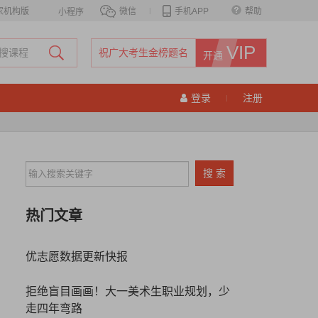
家机构版
微信
|
手机APP
帮助
小程序
VIP
祝广大考生金榜题名
开通
登录
注册
|
热门文章
优志愿数据更新快报
拒绝盲目画画！大一美术生职业规划，少
走四年弯路