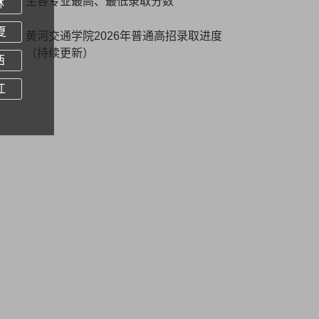
生各专业最高、最低录取分数
林
夏
黄河交通学院2026年普通高招录取进度
（持续更新）
西
江