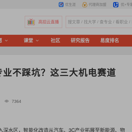
优生涯
代理商加盟
优+专
高招云直播
愿
课堂
社区
研究报告
易度排名
专业不踩坑？这三大机电赛道
创
7364
迈入深水区，智能化改造从汽车、3C产业拓展至新能源、
物