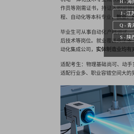
H - 海
作员等刚需证书，持证入职可领
J - 江
程
、
自动化
等本科专业，
就业、
Q - 青
毕业生可从事
自动化
产线调试、
S - 陕
后技术等岗位。就业覆盖央企重
动化
集成公司，
实体制造业均有
适配考生：物理基础尚可、动手
适配行业多、职业容错空间大的