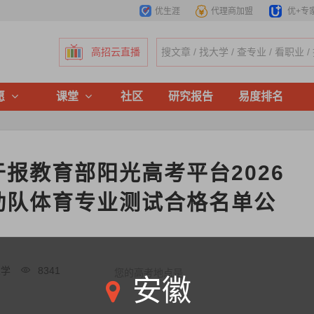
优生涯
代理商加盟
优+专
高招云直播
愿
课堂
社区
研究报告
易度排名
报教育部阳光高考平台2026
动队体育专业测试合格名单公
大学
8341
您的高考地点是
安徽