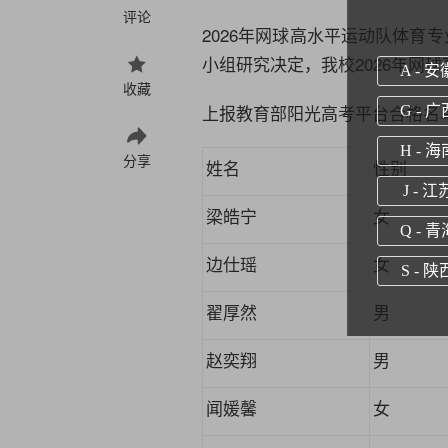
评论
2026
年网球高水平运动队体育专
小组研究决定，我校
2026
年网球
A - 安
收藏
上报教育部阳光高考平台合格名
G - 广
H - 海
分享
姓名
性别
J - 江
梁皓宁
女
Q - 青
边仕瑶
女
S - 陕
翟厚然
男
赵奕翔
男
闻媛馨
女