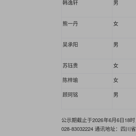
韩逸轩
男
熊
一
丹
女
吴承阳
男
苏钰贵
女
陈梓瑜
女
顾珂铭
男
公示期截止于
2026
年6月
6
日18
028-83032224 通讯地址