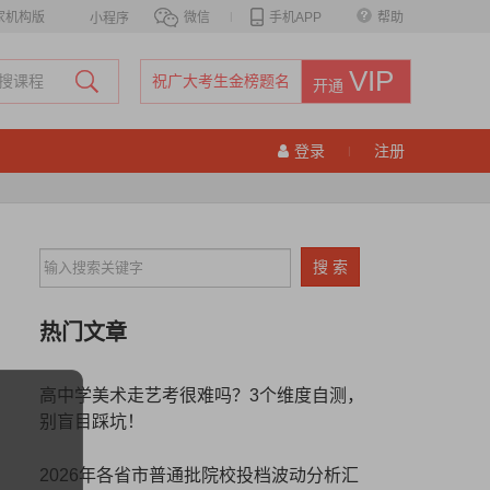
家机构版
微信
|
手机APP
帮助
小程序
VIP
祝广大考生金榜题名
开通
登录
注册
|
热门文章
高中学美术走艺考很难吗？3个维度自测，
别盲目踩坑！
2026年各省市普通批院校投档波动分析汇