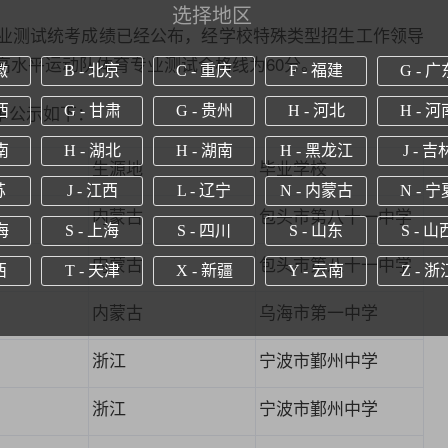
选择地区
业测试统考成绩已经公布，经学校特殊类型招生工作领导
高水平运动队体育专业测试合格线为60分。
徽
B - 北京
C - 重庆
F - 福建
G - 广
单公示如下：
西
G - 甘肃
G - 贵州
H - 河北
H - 河
南
H - 湖北
H - 湖南
H - 黑龙江
J - 吉
生源地
毕业
学
校
苏
J - 江西
L - 辽宁
N - 内蒙古
N - 宁
内蒙古
包头市第八十一中学
海
S - 上海
S - 四川
S - 山东
S - 山
内蒙古
包头市第八十一中学
西
T - 天津
X - 新疆
Y - 云南
Z - 浙
内蒙古
乌海市第一中学
浙江
宁波市
鄞州中学
浙江
宁波市
鄞州中学