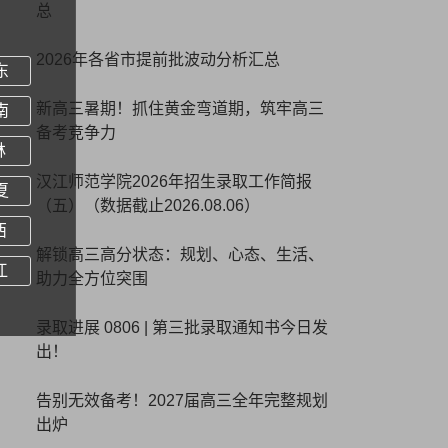
总
2026年各省市提前批波动分析汇总
东
新高三暑期！抓住黄金弯道期，筑牢高三
南
备考竞争力
林
汉江师范学院2026年招生录取工作简报
夏
（五）（数据截止2026.08.06）
西
解锁高三高分状态：规划、心态、生活、
江
助力全方位突围
录取进展 0806 | 第三批录取通知书今日发
出！
告别无效备考！2027届高三全年完整规划
出炉