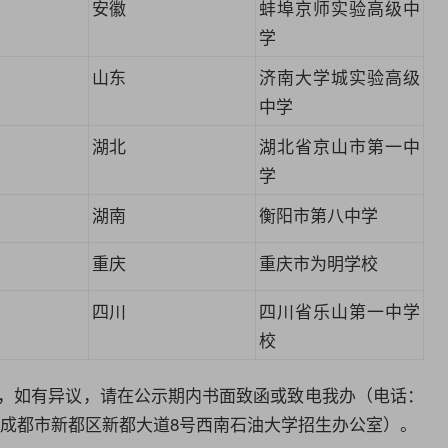
安徽
蚌埠京师实验高级中
学
山东
济南大学城实验高级
中学
湖北
湖北省
京山市
第一中
学
湖南
衡阳市第八中学
重庆
重庆市为
明学校
四川
四川省乐山第一中学
校
时，如有异议，请在公示期内书面致函或致电我办（电话：
：四川省成都市新都区新都大道8号西南石油大学招生办公室）。