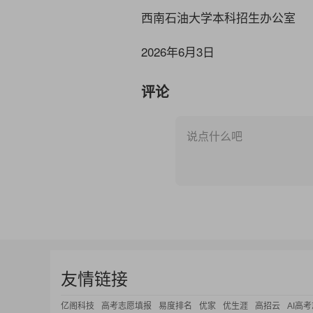
西南石油大学本科招生办公室
2026
年6月
3
日
评论
说点什么吧
友情链接
亿阁科技
高考志愿填报
易度排名
优家
优生涯
高招云
AI高